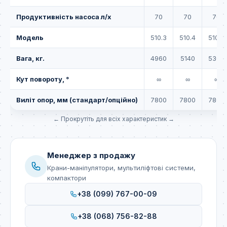
Продуктивність насоса л/х
70
70
70
Модель
510.3
510.4
510.5
Вага, кг.
4960
5140
5300
Кут повороту, °
∞
∞
∞
Виліт опор, мм (стандарт/опційно)
7800
7800
7800
Менеджер з продажу
Крани-маніпулятори, мультиліфтові системи,
компактори
+38 (099) 767-00-09
+38 (068) 756-82-88