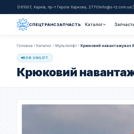
61007, Харків, пр-т Героїв Харкова, 277
info@s-tz.com.ua
Каталог
Запчаст
СПЕЦТРАНСЗАПЧАСТЬ
Головна
Каталог
Мультиліфт
Крюковий навантажувач BO
BOB UNILIFT
Крюковий навантажу