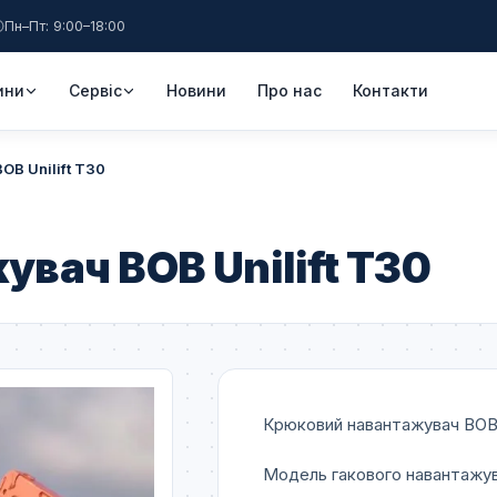
Пн–Пт: 9:00–18:00
ини
Сервіс
Новини
Про нас
Контакти
B Unilift T30
вач BOB Unilift T30
Крюковий навантажувач BOB U
Модель гакового навантажув